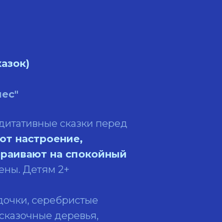
казок)
лес"
едитативные сказки перед
ют настроение,
траивают на спокойный
ены. Детям 2+
дочки, серебристые
 сказочные деревья,